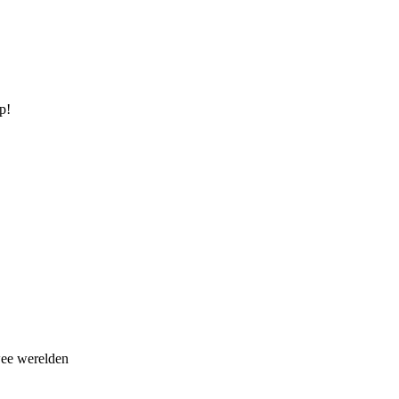
p!
wee werelden